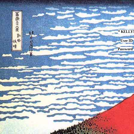
* KELL
User ID
Password