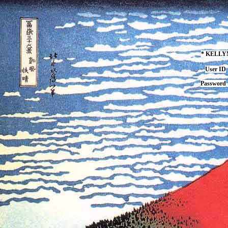
* KELL
User ID
Password