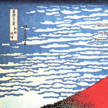
* KELL
User ID
Password