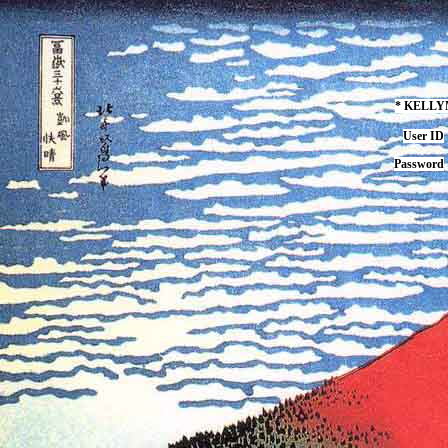
* KELL
User ID
Password