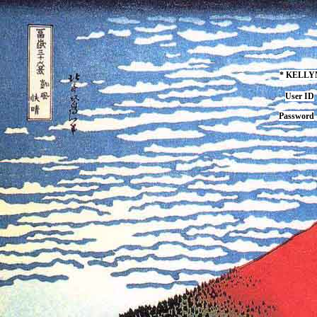
* KELL
User ID
Password