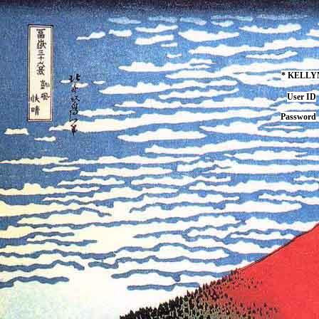
* KELL
User ID
Password