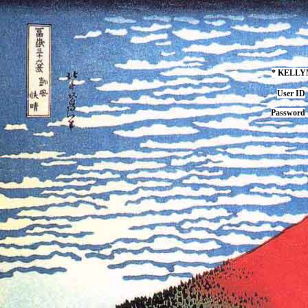
* KELL
User ID
Password