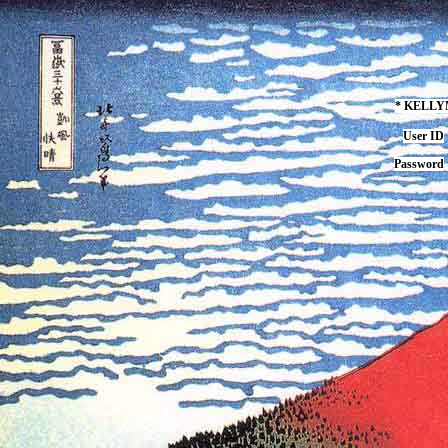
* KELL
User ID
Password