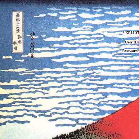
* KELL
User ID
Password