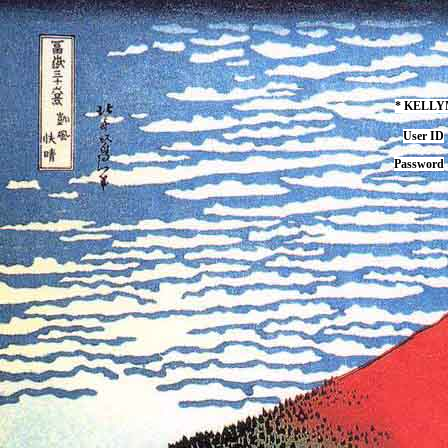
* KELL
User ID
Password