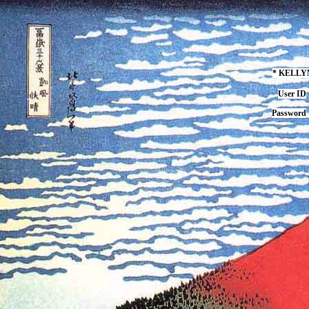
* KELL
User ID
Password