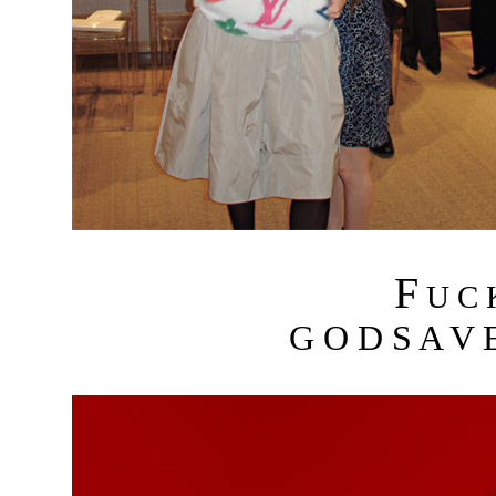
F
U C
G O D S A V E