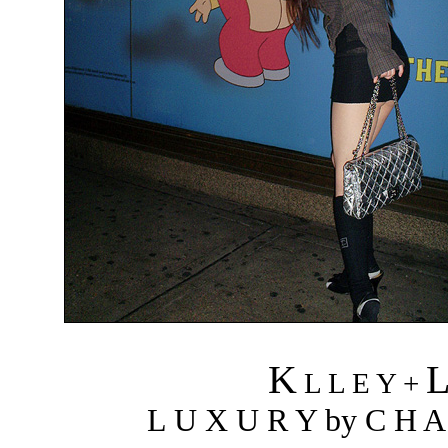
K
L L E Y +
L U X U R Y by C H A 