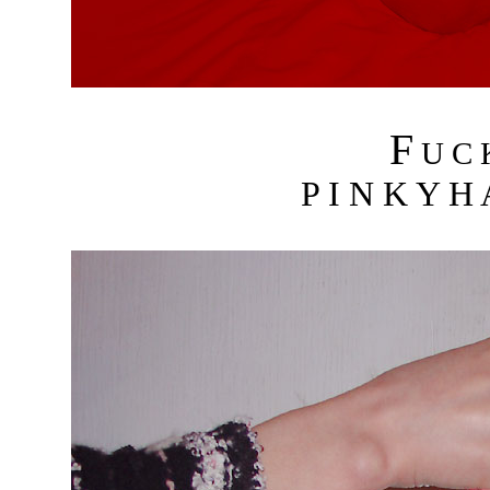
F
U C
P I N K Y H 