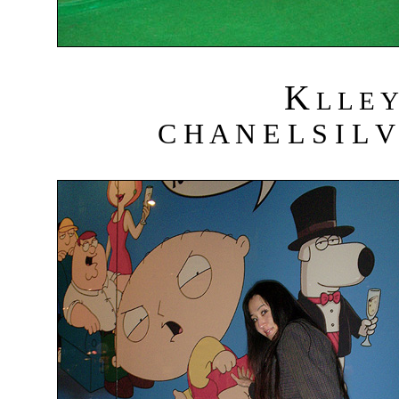
K
L L E 
C H A N E L S I L V