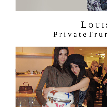
L
O U I
P r i v a t e T r 