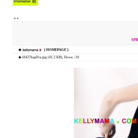
*
*
SPR
◆
(
)
HOMEPAGE
◆
c0427bag01a.jpg (41.2 KB)
, Down : 10