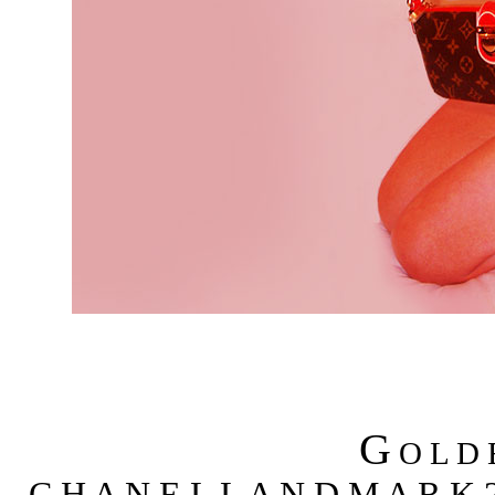
G
O L D 
C H A N E L L A N D M A R K 2 