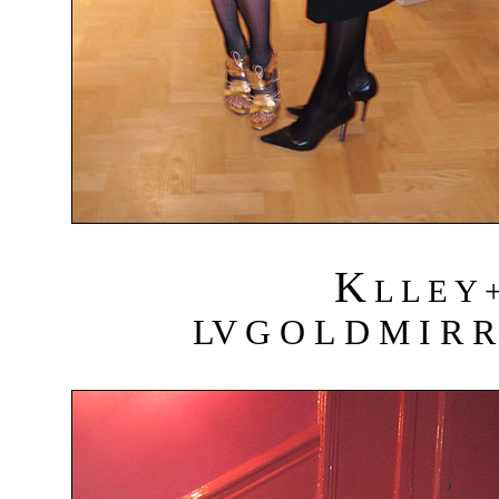
K
L L E Y 
LV G O L D M I R R 