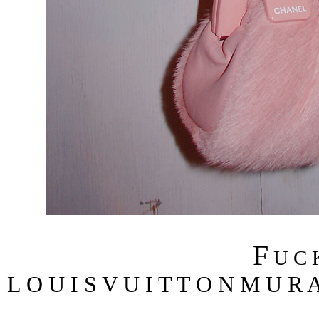
F
U C
L O U I S V U I T T O N M U R 