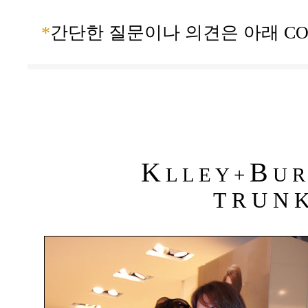
*
간단한 질문이나 의견은 아래 CO
K
B
L L E Y +
U R 
T R U N K