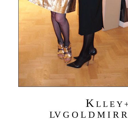
K
L L E Y 
LV G O L D M I R R 