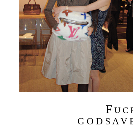
F
U C
G O D S A V E