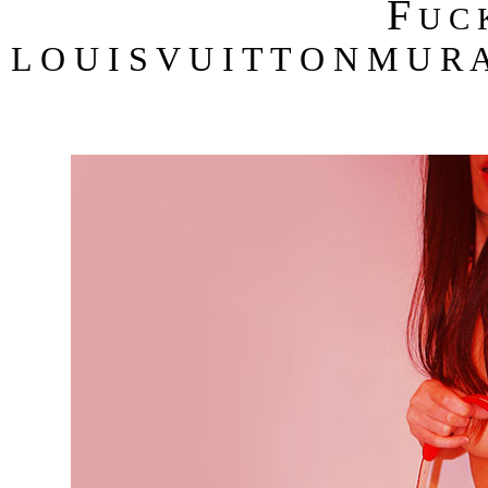
F
U C
L O U I S V U I T T O N M U R 