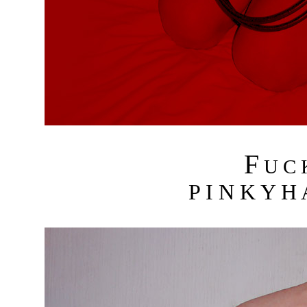
F
U C
P I N K Y H 