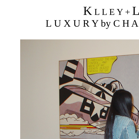
K
L L E Y +
L U X U R Y by C H A 