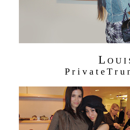
L
O U I
P r i v a t e T r 