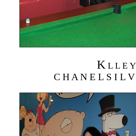
K
L L E 
C H A N E L S I L V