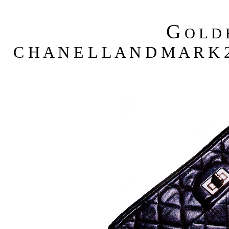
G
O L D 
C H A N E L L A N D M A R K 2 