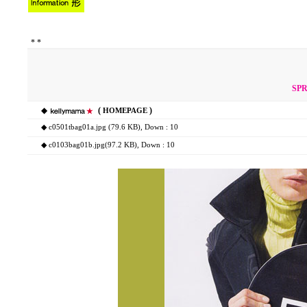
*
*
SPR
◆
(
)
HOMEPAGE
◆
c0501tbag01a.jpg (79.6 KB)
, Down : 10
◆
c0103bag01b.jpg(97.2 KB)
, Down : 10