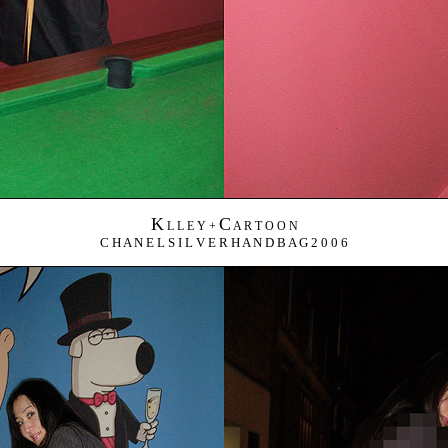
K
C
L L E Y +
A R T O O N
C H A N E L S I L V E R H A N D B A G 2 0 0 6