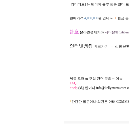
[리미티드] 뉴 빈티지 불루 깜봉 멀티 포
판매가격
4,080,000
원 입니다.
+
현금 온
計座
온라인결제계좌
시티은행(citibank
인터넷뱅킹
바로가기
신한은
+
제품 오더 or 구입 관련 문의는 메뉴
FAQ
+help
(式) 란이나
info@kellymama.com
*
간단한 질문이나 의견은 아래 COMME