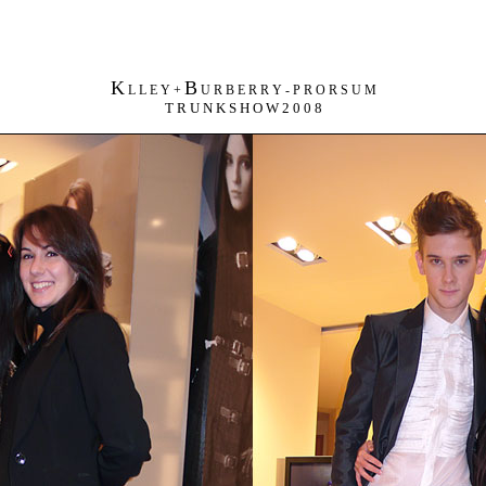
K
B
L L E Y +
U R B E R R Y - P R O R S U M
T R U N K S H O W 2 0 0 8