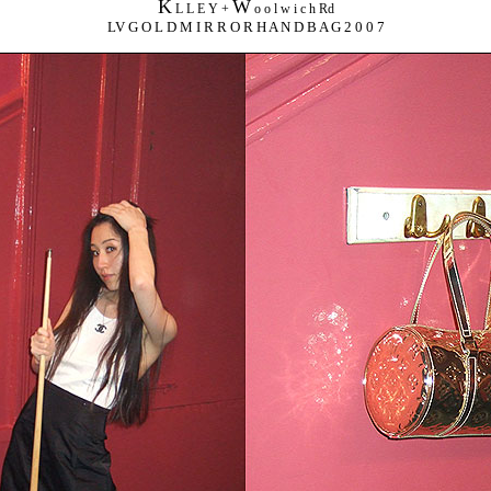
K
W
L L E Y +
o o l w i c h Rd
LV G O L D M I R R O R H A N D B A G 2 0 0 7