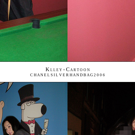
K
C
L L E Y +
A R T O O N
C H A N E L S I L V E R H A N D B A G 2 0 0 6