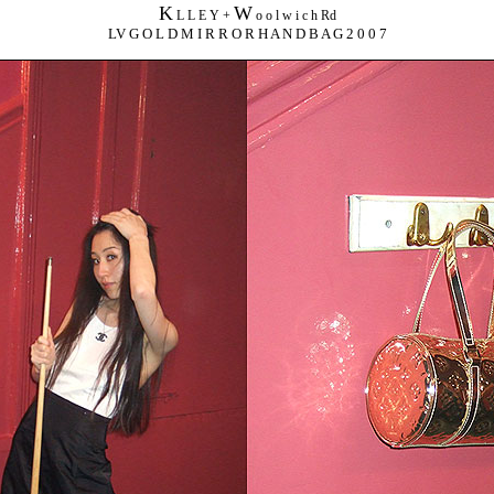
K
W
L L E Y +
o o l w i c h Rd
LV G O L D M I R R O R H A N D B A G 2 0 0 7