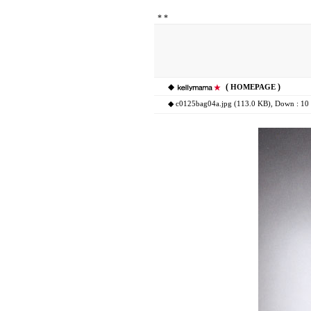
*
*
◆
(
)
HOMEPAGE
◆
c0125bag04a.jpg (113.0 KB)
, Down : 10