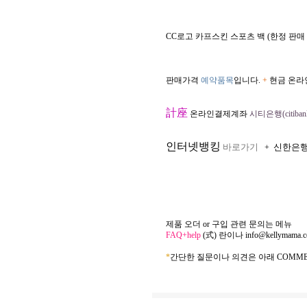
CC로고 카프스킨 스포츠 백 (한정 판매
판매가격
예약품목
입니다.
+
현금 온라
計座
온라인결제계좌
시티은행(citibank
인터넷뱅킹
바로가기
신한은
+
제품 오더 or 구입 관련 문의는 메뉴
FAQ+help
(式) 란이나
info@kellymama.
*
간단한 질문이나 의견은 아래 COMME