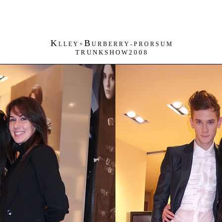
K
B
L L E Y +
U R B E R R Y - P R O R S U M
T R U N K S H O W 2 0 0 8