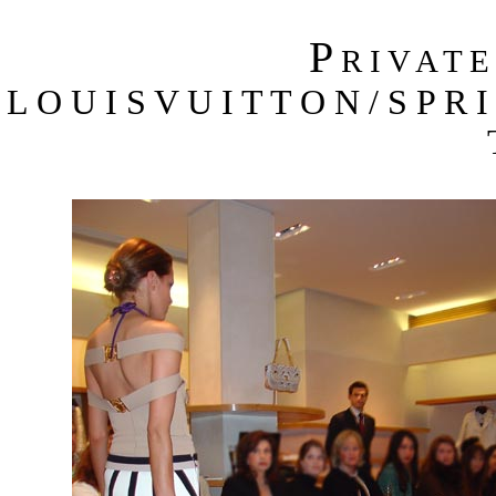
P
R I V A T 
L O U I S V U I T T O N / S P R 