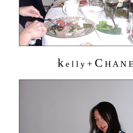
k
C
+
e l l y
H A N 