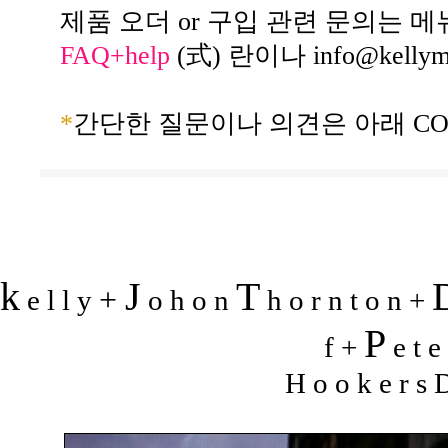
제품 오더 or 구입 관련 문의는 메
FAQ+help
(式) 란이나
info@kelly
*
간단한 질문이나 의견은 아래 CO
k
J
T
+
e l l y
o h o n
h o r n t o n +
P
f +
e t e
H o o k e r s D 