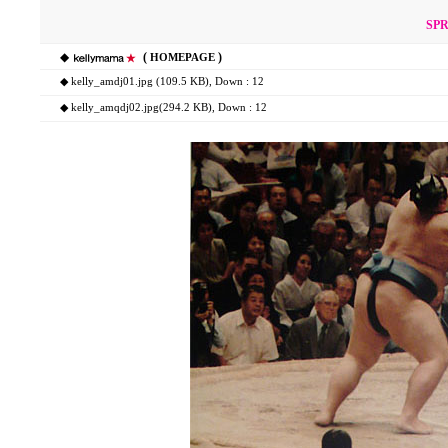
SPR
◆
(
)
HOMEPAGE
◆
kelly_amdj01.jpg (109.5 KB)
, Down : 12
◆
kelly_amqdj02.jpg(294.2 KB)
, Down : 12