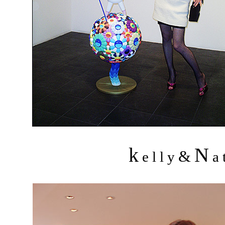
k
N
&
e l l y
a t