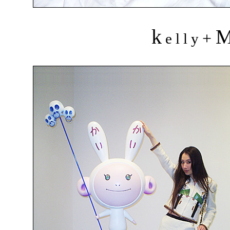
k
+
e l l y