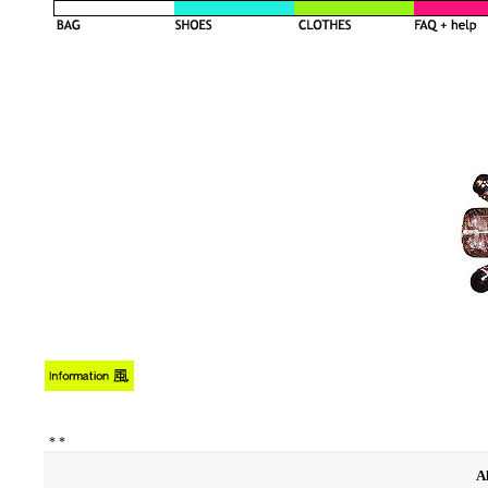
*
*
A