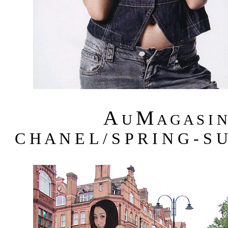
A
M
U
A G A S I 
C H A N E L / S P R I N G - S 