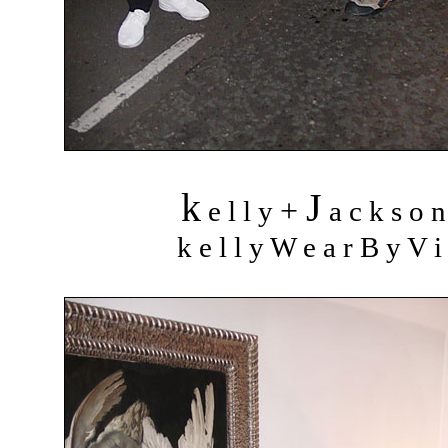
k
J
+
e l l y
a c k s o 
k e l l y W e a r B y V i 