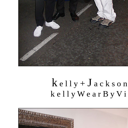
k
J
+
e l l y
a c k s o 
k e l l y W e a r B y V i 