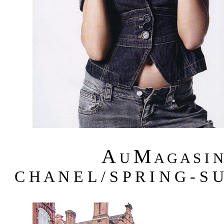
A
M
U
A G A S I 
C H A N E L / S P R I N G - S 