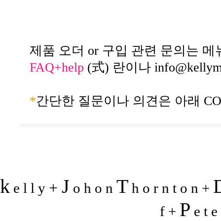
제품 오더 or 구입 관련 문의는 메
FAQ+help
(式) 란이나
info@kelly
*
간단한 질문이나 의견은 아래 CO
k
J
T
+
e l l y
o h o n
h o r n t o n +
P
f +
e t e