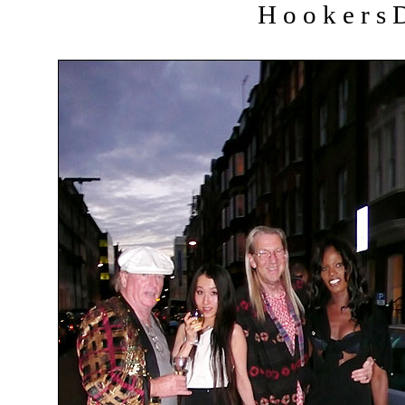
H o o k e r s D 