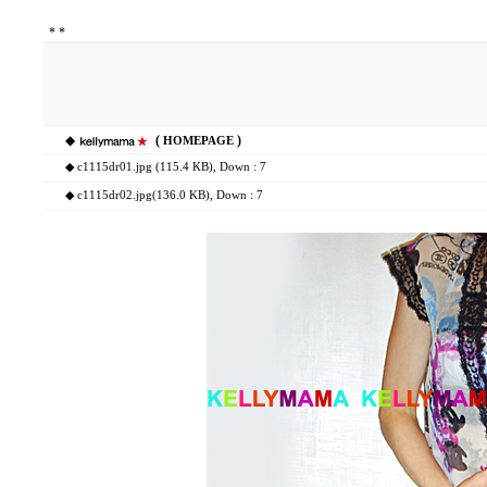
*
*
◆
(
)
HOMEPAGE
◆
c1115dr01.jpg (115.4 KB)
, Down : 7
◆
c1115dr02.jpg(136.0 KB)
, Down : 7