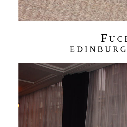
F
U C
E D I N B U R G 