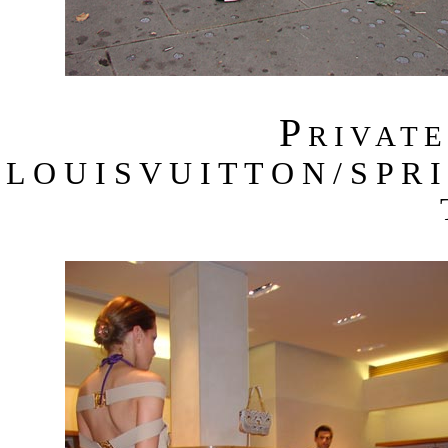
P
R I V A T 
L O U I S V U I T T O N / S P R 