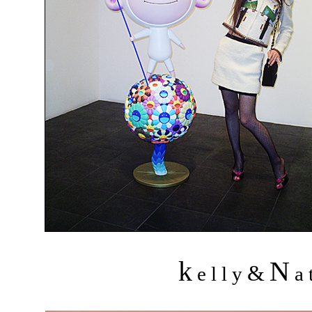
k
N
&
e l l y
a t