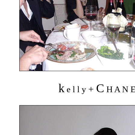
k
C
+
e l l y
H A N 