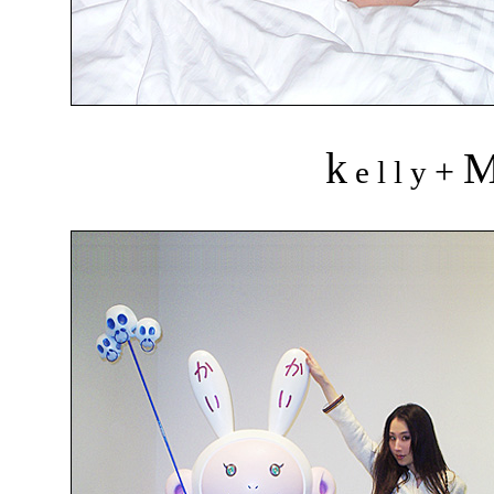
k
+
e l l y