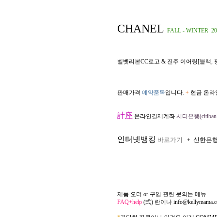
CHANEL
FALL - WINTER 20
벨벳리본CC로고 & 진주 이어링[블랙, 
판매가격
예약품목
입니다.
+
현금 온라
計座
온라인결제계좌
시티은행(citibank
인터넷뱅킹
바로가기
신한은
+
제품 오더 or 구입 관련 문의는 메뉴
FAQ+help
(式) 란이나
info@kellymama.