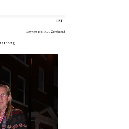
LIST
Zeroboard
Copyright 1999-2026
 s t r o n g