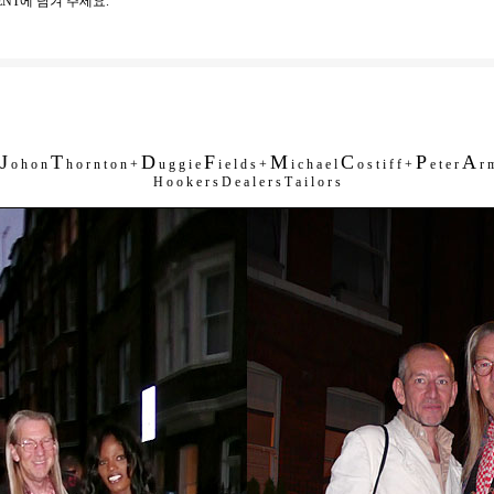
NT에 남겨 주세요.
J
T
D
F
M
C
P
A
o h o n
h o r n t o n +
u g g i e
i e l d s +
i c h a e l
o s t i f f +
e t e r
r m
H o o k e r s D e a l e r s T a i l o r s