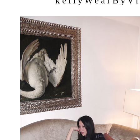
k e l l y W e a r B y V i 