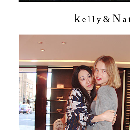
k
N
&
e l l y
a t