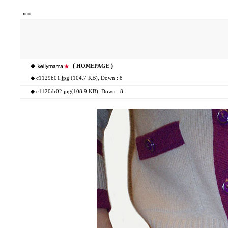
*
*
◆
(
)
HOMEPAGE
◆
c1129b01.jpg (104.7 KB)
, Down : 8
◆
c1120dr02.jpg(108.9 KB)
, Down : 8