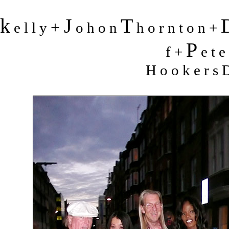
k
J
T
+
e l l y
o h o n
h o r n t o n +
P
f +
e t e
H o o k e r s D 