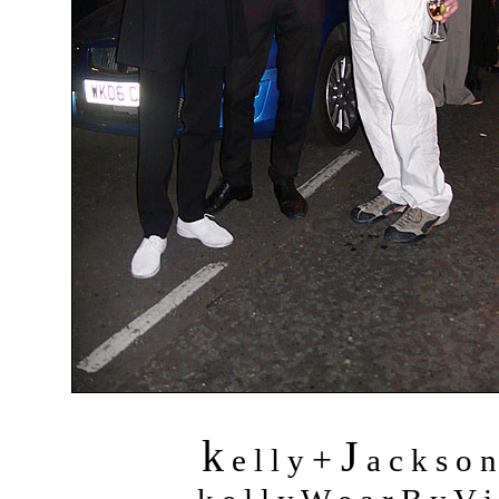
k
J
+
e l l y
a c k s o 