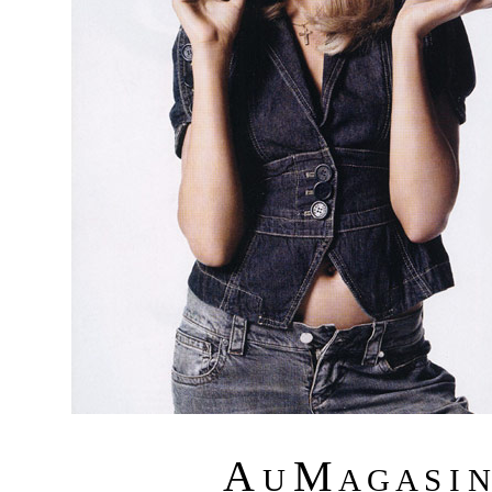
A
M
U
A G A S I 