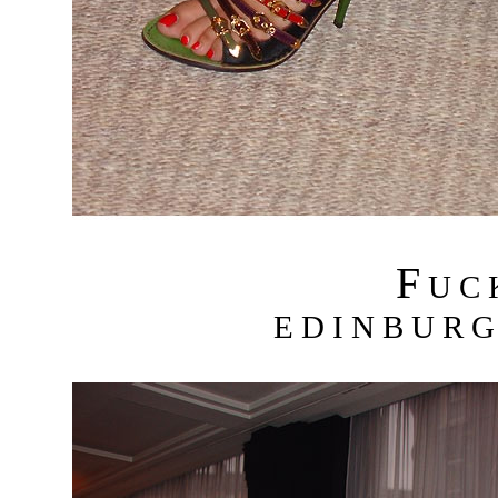
F
U C
E D I N B U R G 