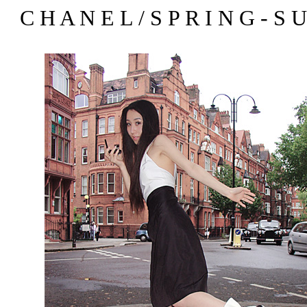
C H A N E L / S P R I N G - S 