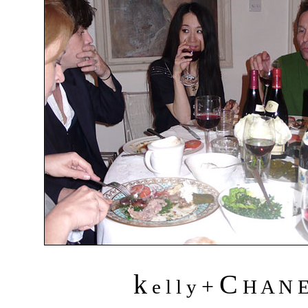
k
C
+
e l l y
H A N 