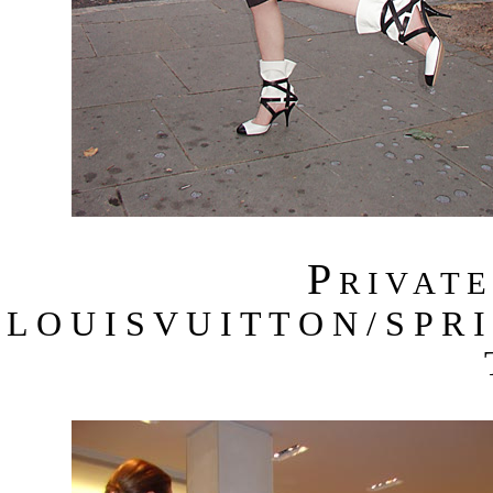
P
R I V A T 
L O U I S V U I T T O N / S P R 