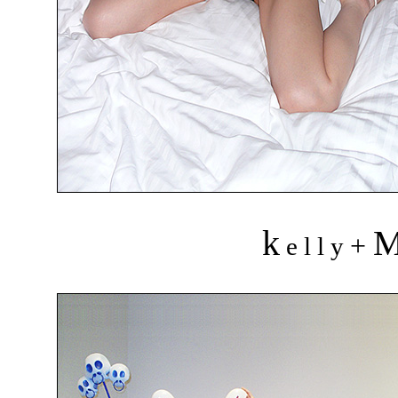
k
+
e l l y