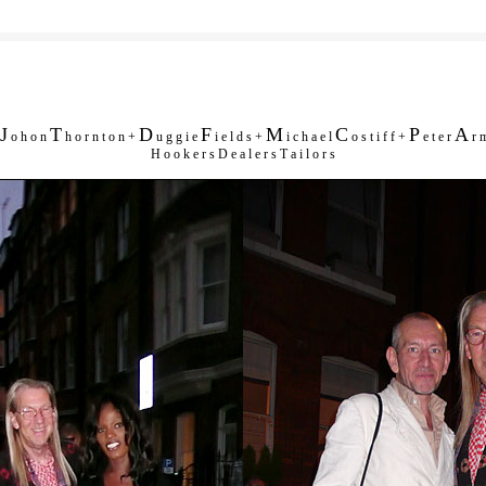
J
T
D
F
M
C
P
A
o h o n
h o r n t o n +
u g g i e
i e l d s +
i c h a e l
o s t i f f +
e t e r
r m
H o o k e r s D e a l e r s T a i l o r s