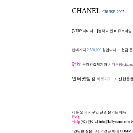
CHANEL
CRUISE 2007
[VERY리미티드]블랙 시퀸 비쥬트리밍 
판매가격
2,580,000
원입니다.
+
현금 온
計座
온라인결제계좌
시티은행(citibank
인터넷뱅킹
바로가기
신한은
+
제품 오더 or 구입 관련 문의는 메뉴
FAQ
+help
(式) 란이나
info@kellymama.com
*
간단한 질문이나 의견은 아래 COMME