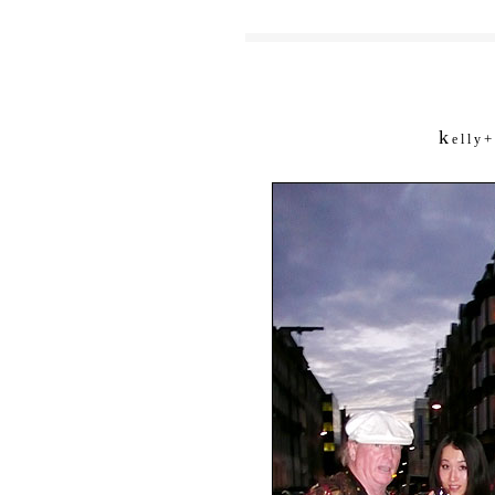
k
+
e l l y