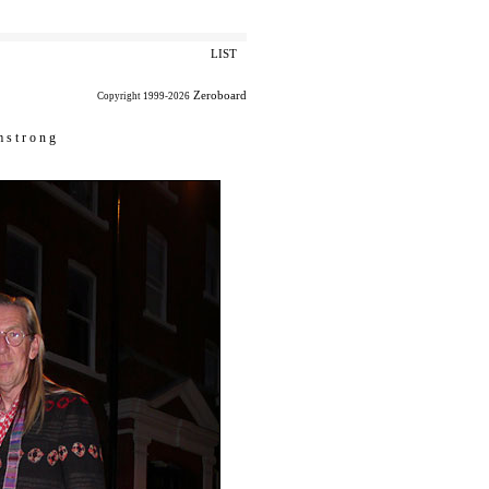
LIST
Zeroboard
Copyright 1999-2026
 s t r o n g