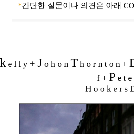
*
간단한 질문이나 의견은 아래 CO
k
J
T
+
e l l y
o h o n
h o r n t o n +
P
f +
e t e
H o o k e r s D 