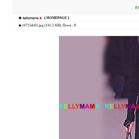
F
◆
(
)
HOMEPAGE
◆
c0715dr02.jpg (141.2 KB)
, Down : 8