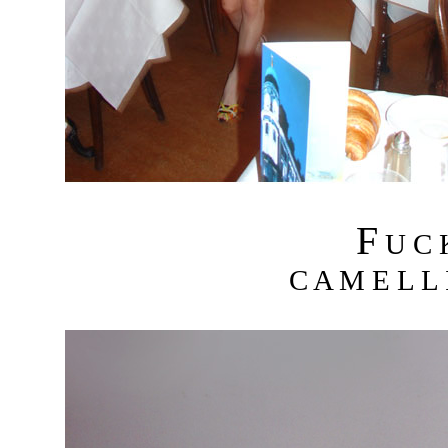
F
U C
C A M E L L I