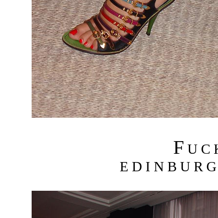
F
U C
E D I N B U R G 