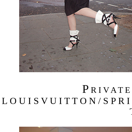
P
R I V A T 
L O U I S V U I T T O N / S P R 