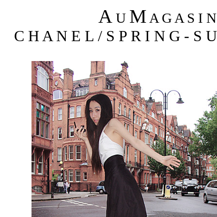
A
M
U
A G A S I 
C H A N E L / S P R I N G - S 