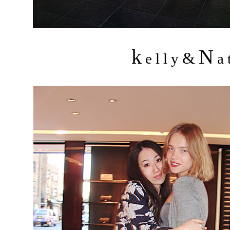
k
N
&
e l l y
a t