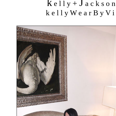
k
J
+
e l l y
a c k s o 
k e l l y W e a r B y V i 