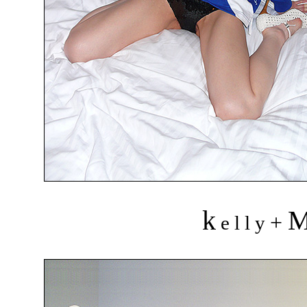
k
+
e l l y