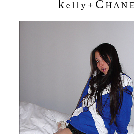
k
C
+
e l l y
H A N 