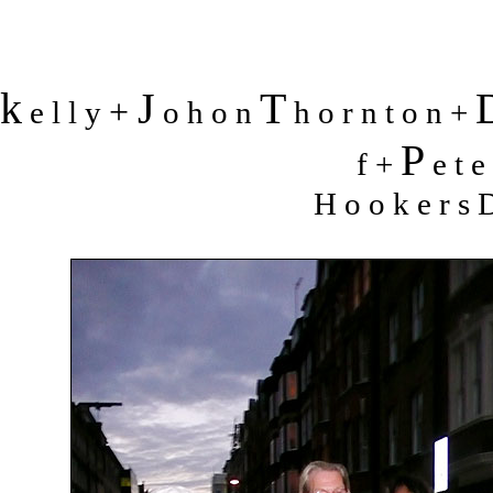
k
J
T
+
e l l y
o h o n
h o r n t o n +
P
f +
e t e
H o o k e r s D 