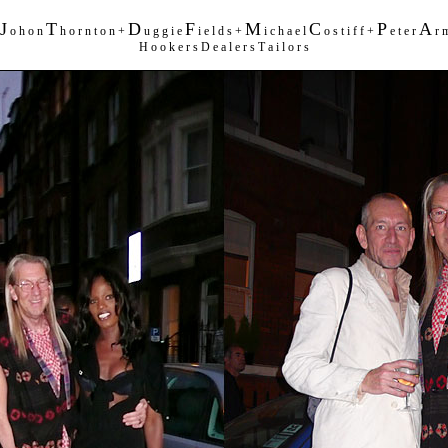
J
T
D
F
M
C
P
A
o h o n
h o r n t o n +
u g g i e
i e l d s +
i c h a e l
o s t i f f +
e t e r
r m
H o o k e r s D e a l e r s T a i l o r s