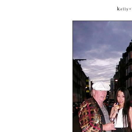
k
+
e l l y