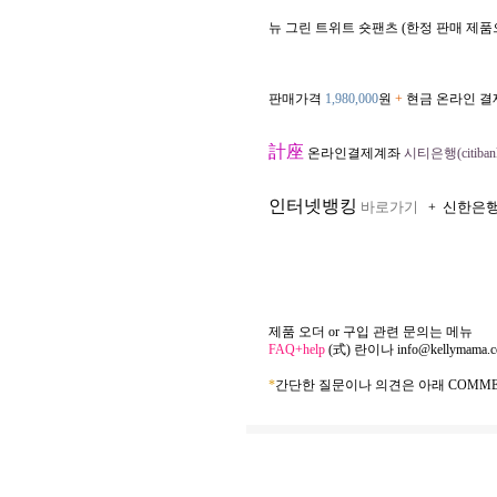
뉴 그린 트위트 숏팬츠 (한정 판매 제품
판매가격
1,980,000
원
+
현금 온라인 결
計座
온라인결제계좌
시티은행(citibank
인터넷뱅킹
바로가기
신한은
+
제품 오더 or 구입 관련 문의는 메뉴
FAQ+help
(式) 란이나
info@kellymama.
*
간단한 질문이나 의견은 아래 COMME