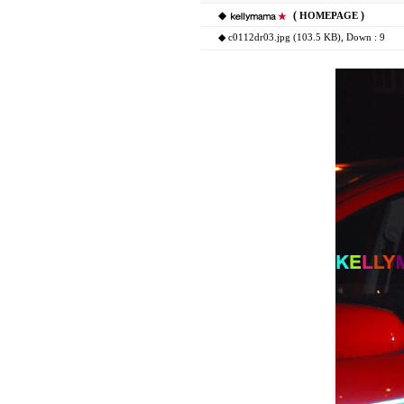
◆
(
)
HOMEPAGE
◆
c0112dr03.jpg (103.5 KB)
, Down : 9