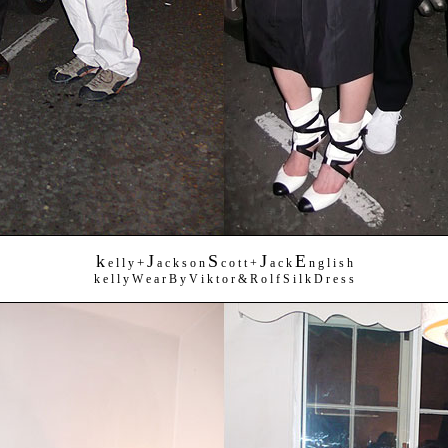
k
J
S
J
E
+
e l l y
a c k s o n
c o t t +
a c k
n g l i s h
k e l l y W e a r B y V i k t o r & R o l f S i l k D r e s s