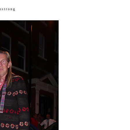
 s t r o n g