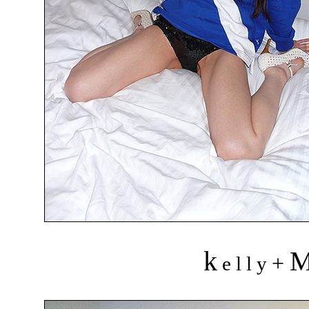
k
+
e l l y