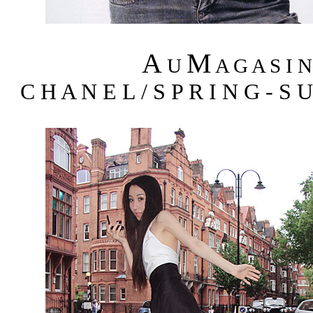
A
M
U
A G A S I 
C H A N E L / S P R I N G - S 