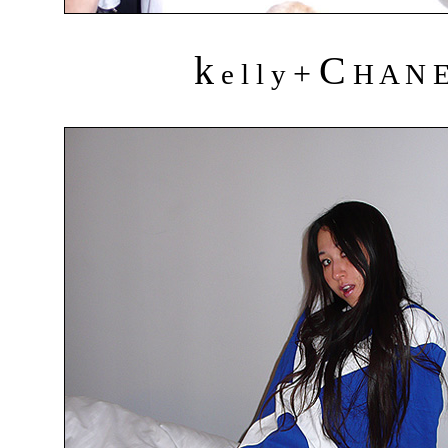
k
C
+
e l l y
H A N 