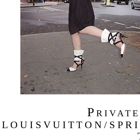
P
R I V A T 
L O U I S V U I T T O N / S P R 