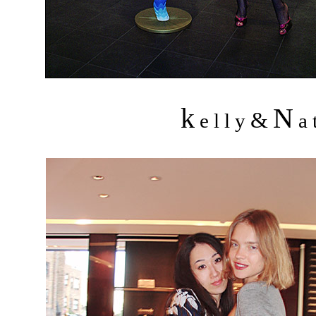
k
N
&
e l l y
a t