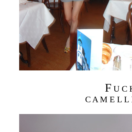
F
U C
C A M E L L I