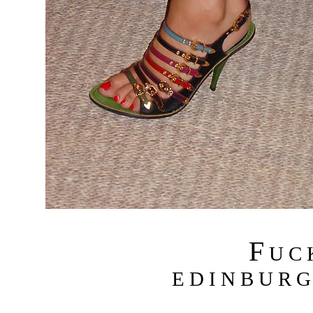
F
U C
E D I N B U R G 