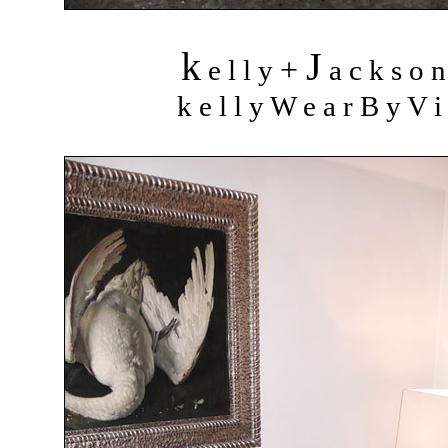
k
J
+
e l l y
a c k s o 
k e l l y W e a r B y V i 