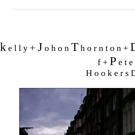
k
J
T
+
e l l y
o h o n
h o r n t o n +
P
f +
e t e
H o o k e r s D 