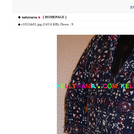
F
◆
(
)
HOMEPAGE
◆
c1012dr01.jpg (143.6 KB)
, Down : 9