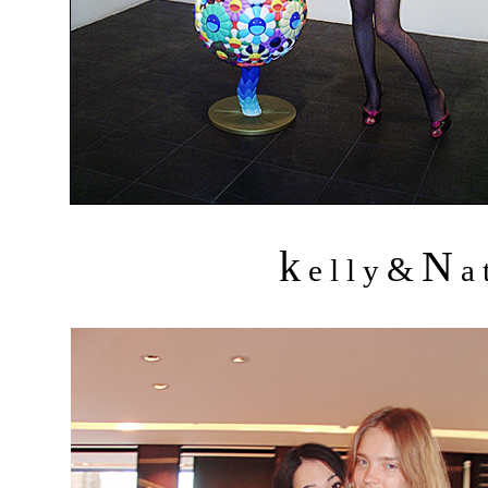
k
N
&
e l l y
a t