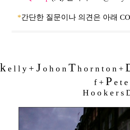
*
간단한 질문이나 의견은 아래 CO
k
J
T
+
e l l y
o h o n
h o r n t o n +
P
f +
e t e
H o o k e r s D 