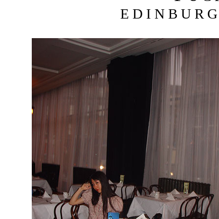
E D I N B U R G 