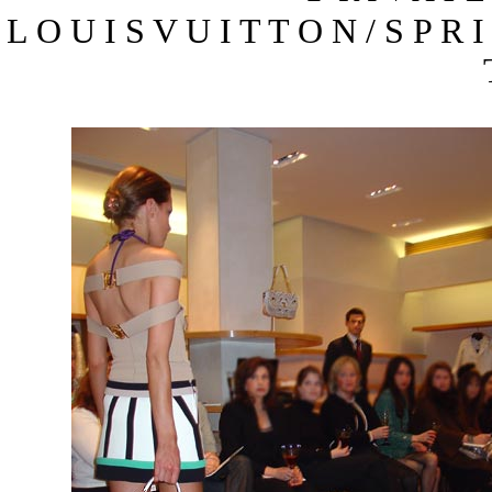
L O U I S V U I T T O N / S P R 