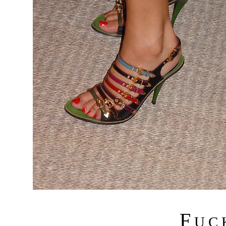
F
U C