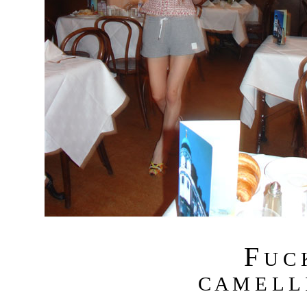
F
U C
C A M E L L I