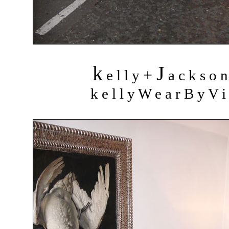
k
J
+
e l l y
a c k s o 
k e l l y W e a r B y V i 