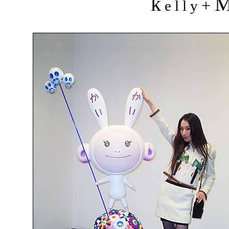
k
+
e l l y