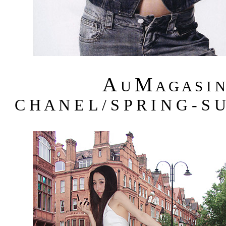
A
M
U
A G A S I 
C H A N E L / S P R I N G - S 