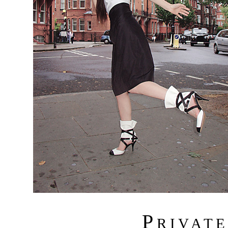
P
R I V A T 