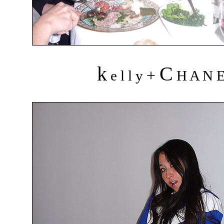
k
C
+
e l l y
H A N 