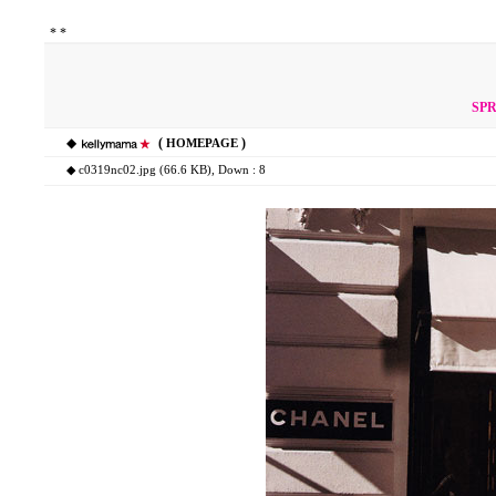
*
*
SPR
◆
(
)
HOMEPAGE
◆
c0319nc02.jpg (66.6 KB)
, Down : 8