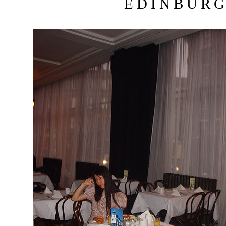
E D I N B U R G 