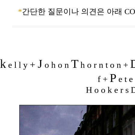
*
간단한 질문이나 의견은 아래 CO
k
J
T
+
e l l y
o h o n
h o r n t o n +
P
f +
e t e
H o o k e r s D 