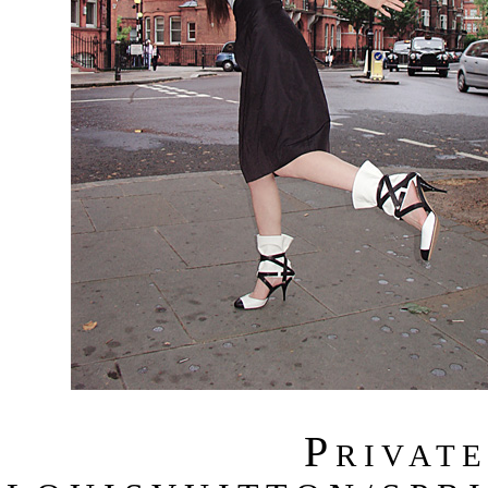
P
R I V A T 