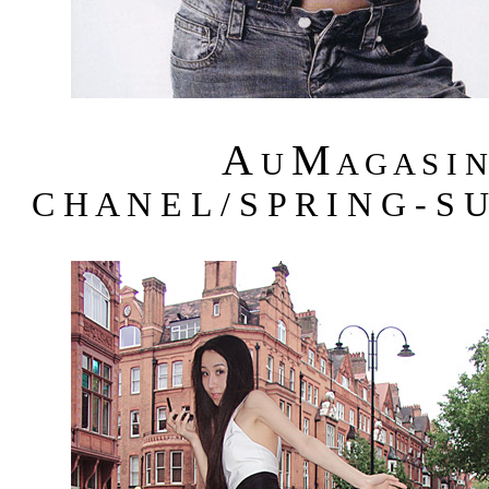
A
M
U
A G A S I 
C H A N E L / S P R I N G - S 