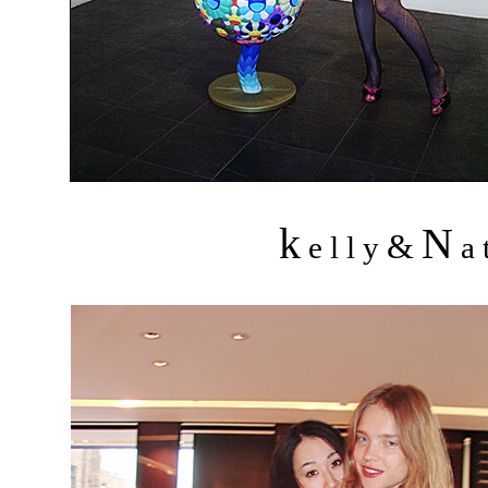
k
N
&
e l l y
a t