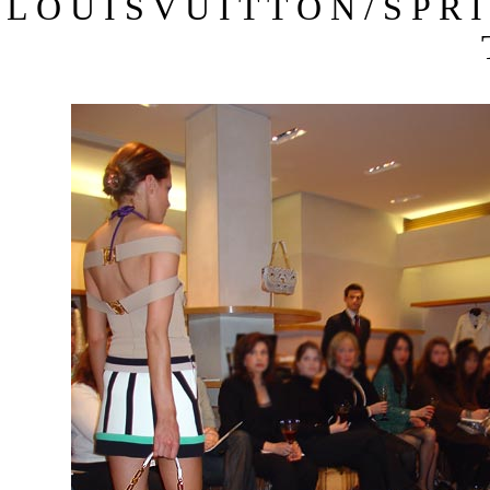
L O U I S V U I T T O N / S P R 