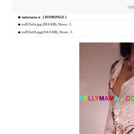
SPR
◆
(
)
HOMEPAGE
◆
vw822st1a.jpg (88.6 KB)
, Down : 5
◆
vw822st1b.jpg(316.0 KB)
, Down : 5