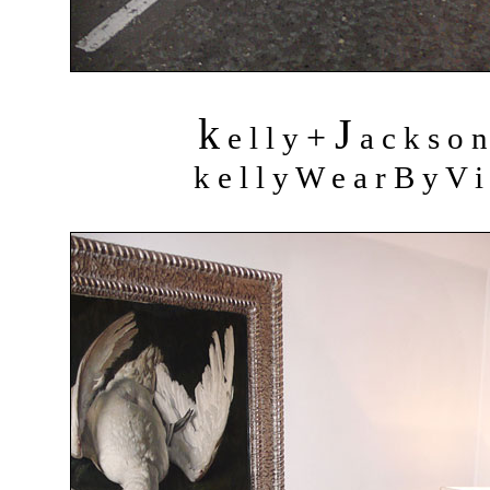
k
J
+
e l l y
a c k s o 
k e l l y W e a r B y V i 