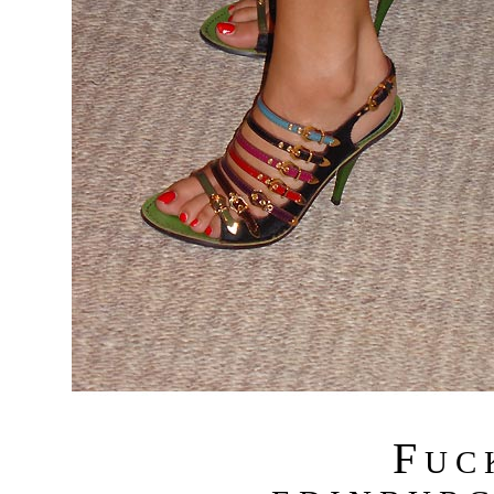
F
U C