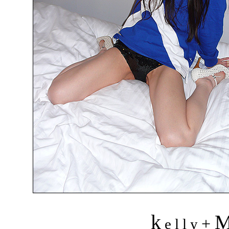
k
+
e l l y