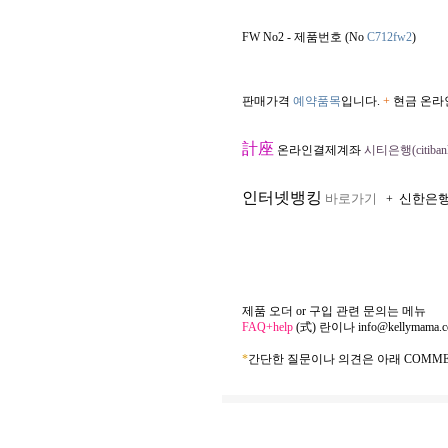
FW No2 - 제품번호 (No
C712fw2
)
판매가격
예약품목
입니다.
+
현금 온라
計座
온라인결제계좌
시티은행(citibank
인터넷뱅킹
바로가기
신한은
+
제품 오더 or 구입 관련 문의는 메뉴
FAQ+help
(式) 란이나
info@kellymama.
*
간단한 질문이나 의견은 아래 COMME