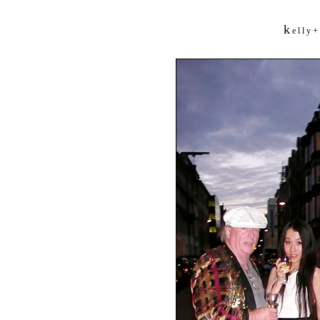
k
+
e l l y