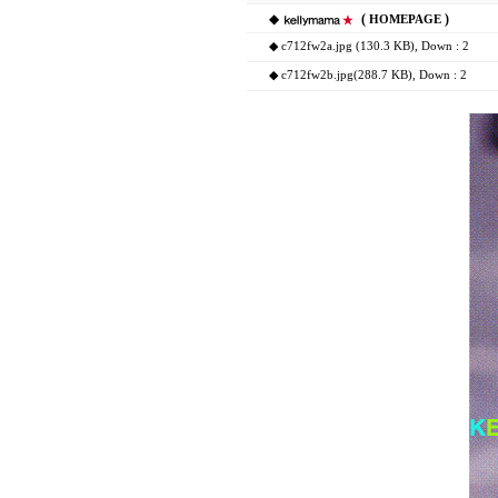
◆
(
)
HOMEPAGE
◆
c712fw2a.jpg (130.3 KB)
, Down : 2
◆
c712fw2b.jpg(288.7 KB)
, Down : 2