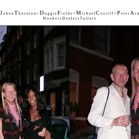
J
T
D
F
M
C
P
A
o h o n
h o r n t o n +
u g g i e
i e l d s +
i c h a e l
o s t i f f +
e t e r
r m
H o o k e r s D e a l e r s T a i l o r s