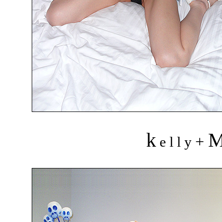
k
+
e l l y