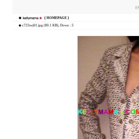
F
◆
(
)
HOMEPAGE
◆
c725twj01.jpg (80.1 KB)
, Down : 5