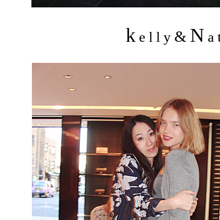
k
N
&
e l l y
a t