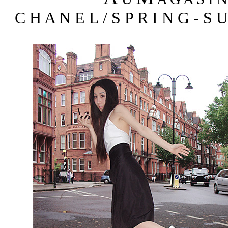
C H A N E L / S P R I N G - S 