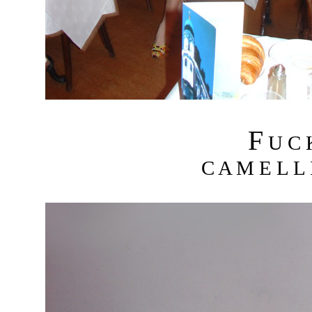
F
U C
C A M E L L I