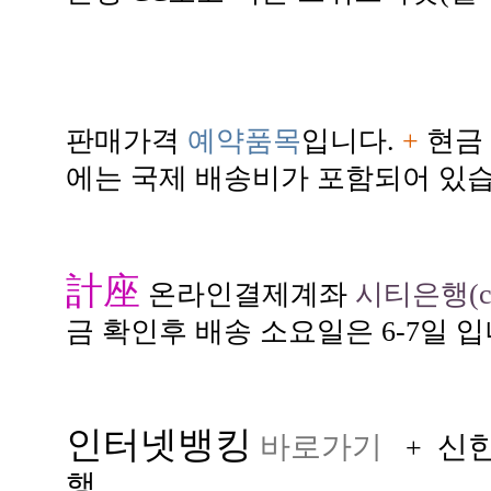
판매가격
예약품목
입니다.
+
현금 
에는 국제 배송비가 포함되어 있습
計座
온라인결제계좌
시티은행(citi
금 확인후 배송 소요일은 6-7일 입
인터넷뱅킹
바로가기
신
+
행