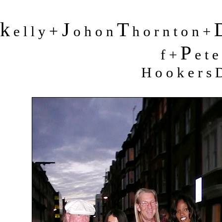
k
J
T
+
e l l y
o h o n
h o r n t o n +
P
f +
e t e
H o o k e r s D 