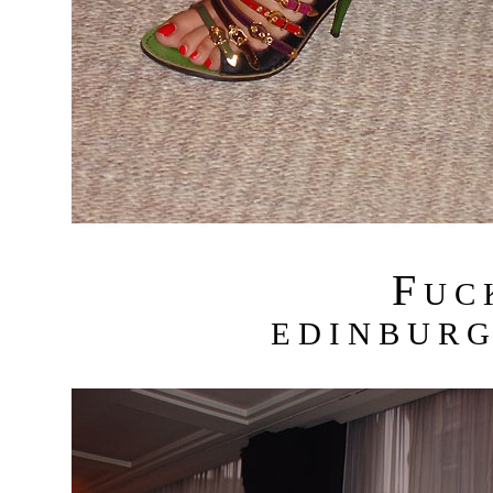
F
U C
E D I N B U R G 