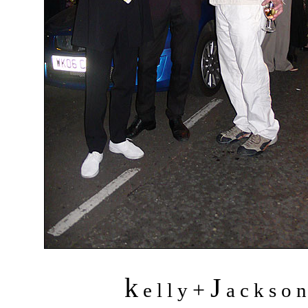
k
J
+
e l l y
a c k s o 