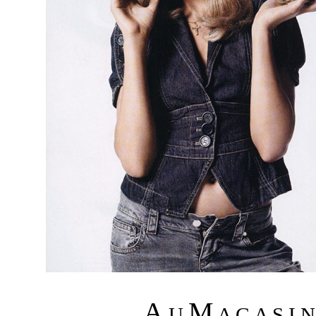
A
M
U
A G A S I 