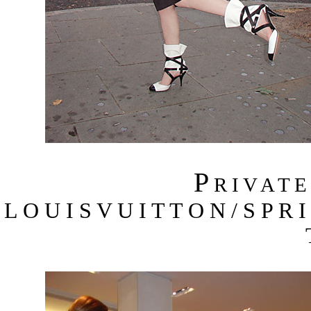
P
R I V A T 
L O U I S V U I T T O N / S P R 