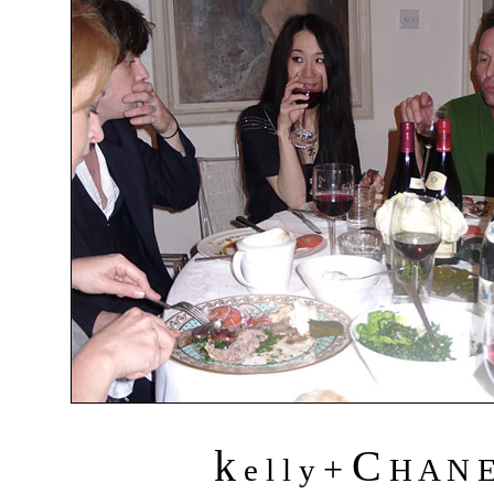
k
C
+
e l l y
H A N 