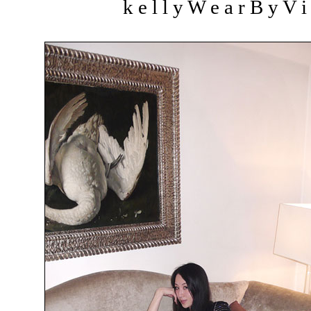
k e l l y W e a r B y V i 