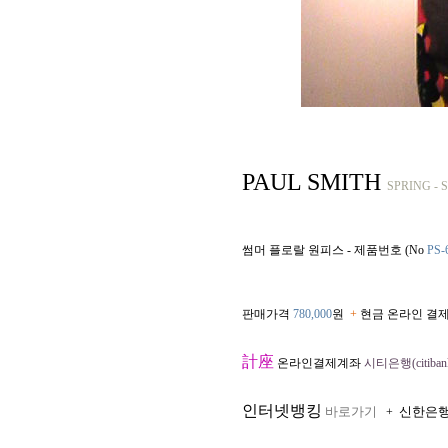
PAUL SMITH
SPRING -
썸머 플로랄 원피스 - 제품번호 (No
PS-
판매가격
780,000
원
+
현금 온라인 결제
計座
온라인결제계좌
시티은행(citibank
인터넷뱅킹
바로가기
신한은
+