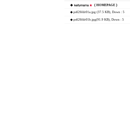
◆
(
)
HOMEPAGE
◆
ps626fdr01a.jpg (37.5 KB)
, Down : 5
◆
ps626fdr01b.jpg(91.9 KB)
, Down : 5