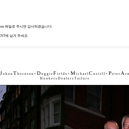
com
메일로 주시면 감사하겠습니다.
NT에 남겨 주세요.
J
T
D
F
M
C
P
A
o h o n
h o r n t o n +
u g g i e
i e l d s +
i c h a e l
o s t i f f +
e t e r
r m
H o o k e r s D e a l e r s T a i l o r s