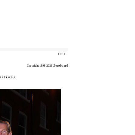
LIST
Zeroboard
Copyright 1999-2026
 s t r o n g