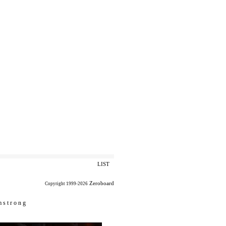
LIST
Zeroboard
Copyright 1999-2026
 s t r o n g