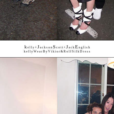
k
J
S
J
E
+
e l l y
a c k s o n
c o t t +
a c k
n g l i s h
k e l l y W e a r B y V i k t o r & R o l f S i l k D r e s s