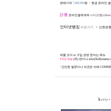
판매가격
7,800,000
원
+
현금 온라인 결
計座
온라인결제계좌
시티은행(citibank
인터넷뱅킹
바로가기
신한은
+
제품 오더 or 구입 관련 문의는 메뉴
FAQ+help
(式) 란이나
info@kellymama.
*
간단한 질문이나 의견은 아래 COMME
k
+
e l l y