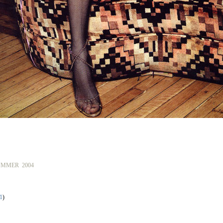
UMMER 2004
1
)