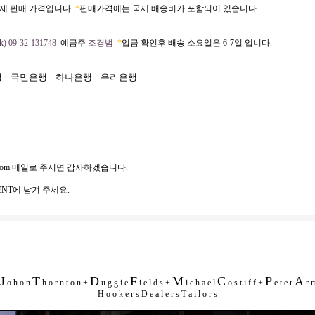
제 판매 가격입니다.
*
판매가격에는 국제 배송비가 포함되어 있습니다.
) 09-32-131748
예금주
조경범
*
입금 확인후 배송 소요일은 6-7일 입니다.
행
국민은행
하나은행
우리은행
com
메일로 주시면 감사하겠습니다.
NT에 남겨 주세요.
J
T
D
F
M
C
P
A
o h o n
h o r n t o n +
u g g i e
i e l d s +
i c h a e l
o s t i f f +
e t e r
r m
H o o k e r s D e a l e r s T a i l o r s