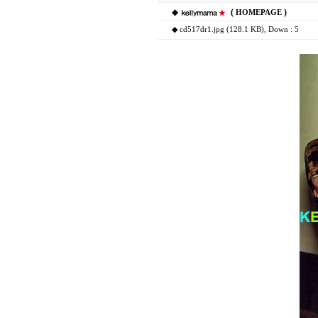
◆
(
)
HOMEPAGE
◆
cd517dr1.jpg (128.1 KB)
, Down : 5