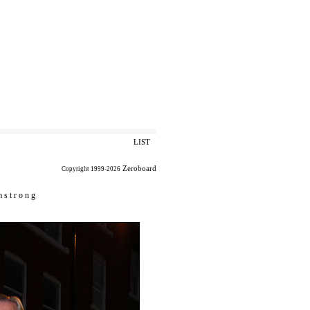
LIST
Zeroboard
Copyright 1999-2026
 s t r o n g