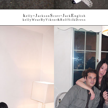
k
J
S
J
E
+
e l l y
a c k s o n
c o t t +
a c k
n g l i s h
k e l l y W e a r B y V i k t o r & R o l f S i l k D r e s s