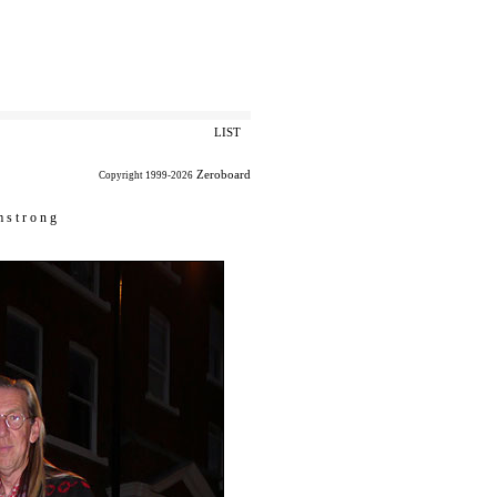
LIST
Zeroboard
Copyright 1999-2026
 s t r o n g