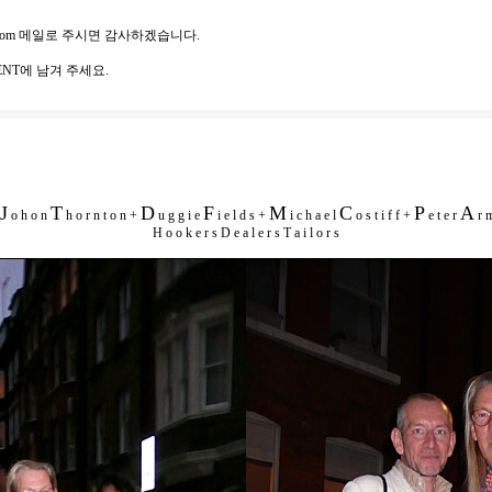
com
메일로 주시면 감사하겠습니다.
NT에 남겨 주세요.
J
T
D
F
M
C
P
A
o h o n
h o r n t o n +
u g g i e
i e l d s +
i c h a e l
o s t i f f +
e t e r
r m
H o o k e r s D e a l e r s T a i l o r s