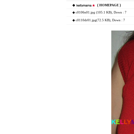
◆
(
)
HOMEPAGE
◆
c0106n01.jpg (105.1 KB)
, Down : 7
◆
c0110dr01.jpg(72.5 KB)
, Down : 7