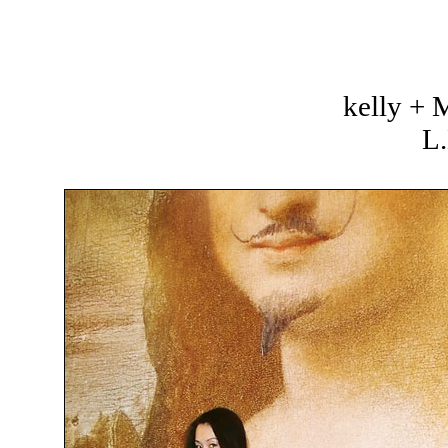
kelly +
L