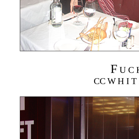
F
U C
CC W H I T 