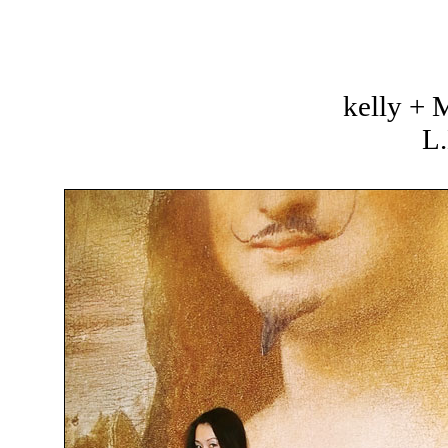
kelly +
L