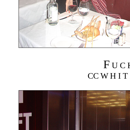
F
U C
CC W H I T 