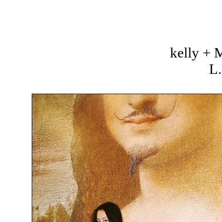
kelly +
L