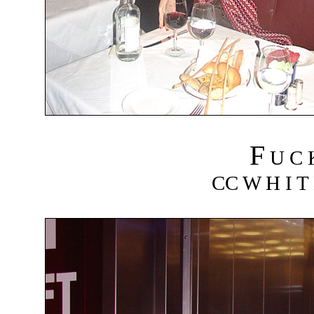
F
U C
CC W H I T 