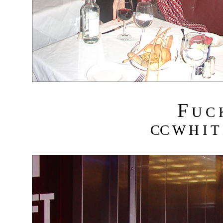
F
U C
CC W H I T 