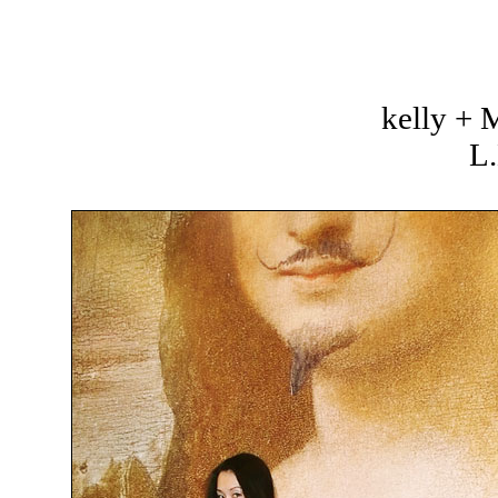
kelly +
L