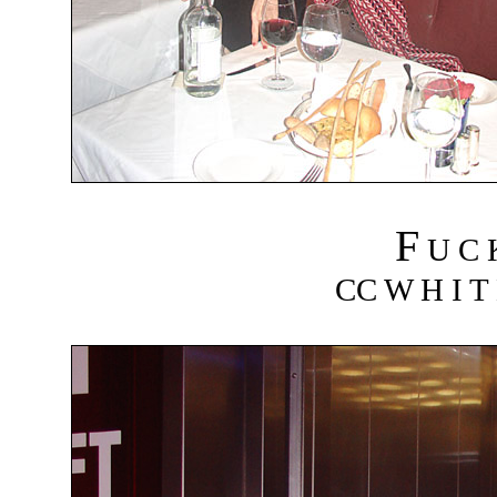
F
U C
CC W H I T 