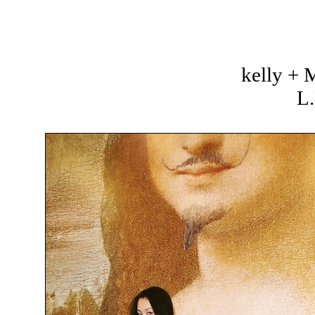
kelly +
L