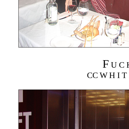
F
U C
CC W H I T 