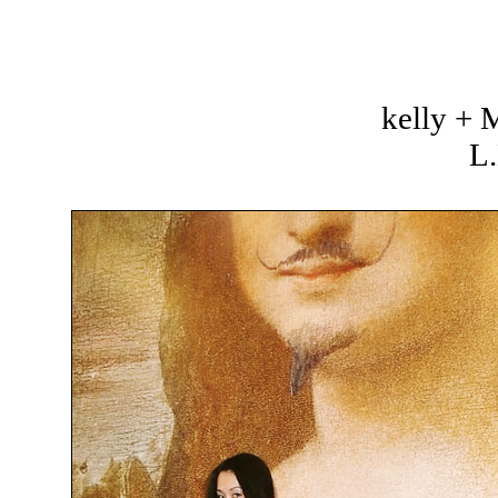
kelly +
L