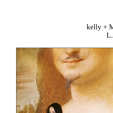
kelly +
L