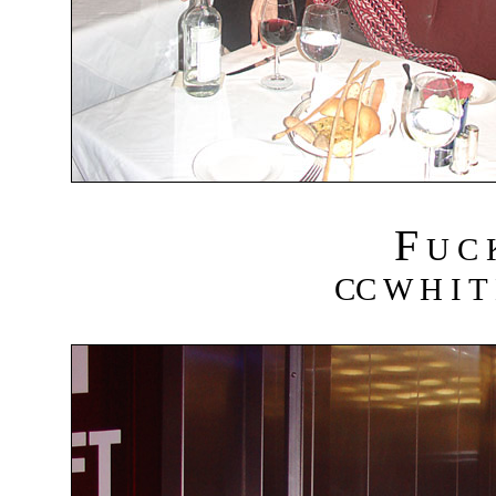
F
U C
CC W H I T 