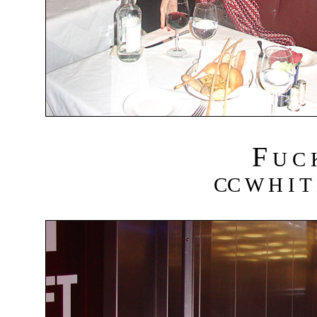
F
U C
CC W H I T 