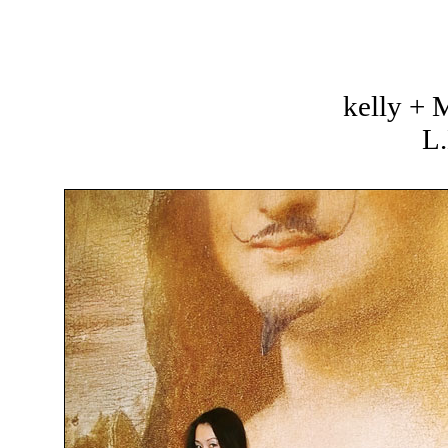
kelly +
L