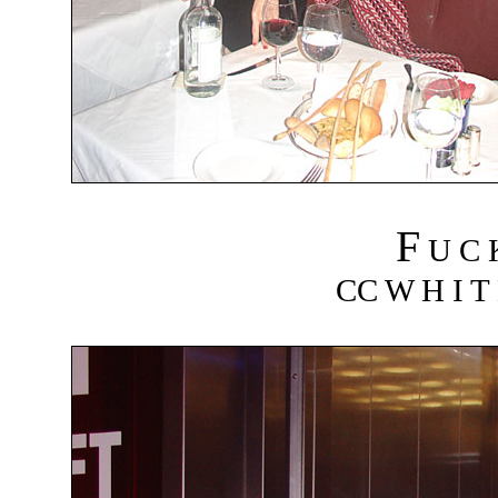
F
U C
CC W H I T 