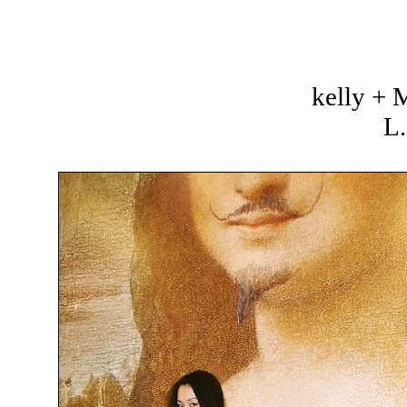
kelly +
L