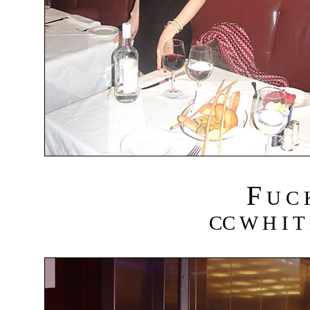
F
U C
CC W H I T 