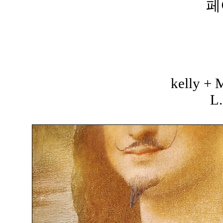
페
kelly +
L