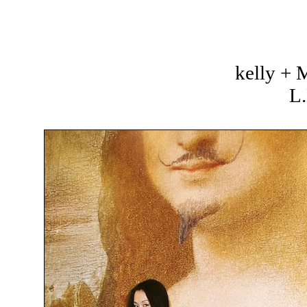
kelly +
L