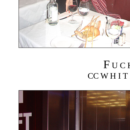
F
U C
CC W H I T 