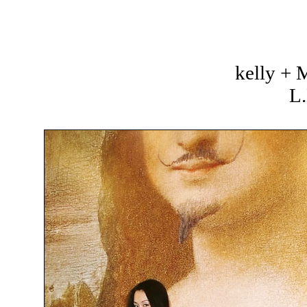
kelly +
L