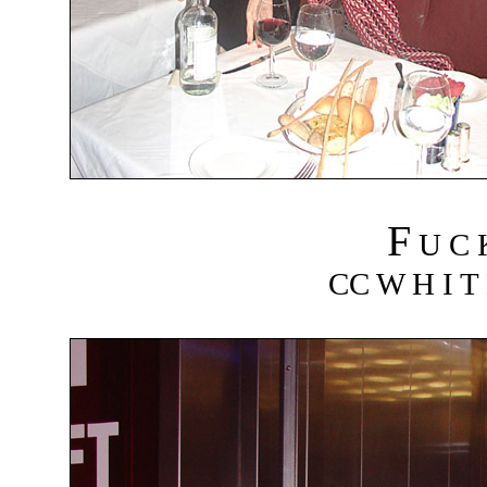
F
U C
CC W H I T 