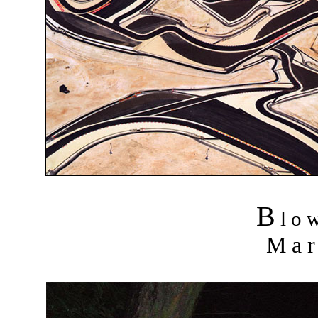
B
l o 
M a r 