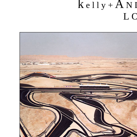
k
A
e l l y +
N 
L 