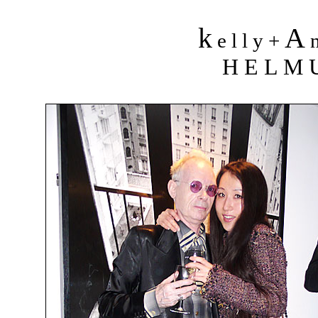
k
A
e l l y +
n
H E L M 