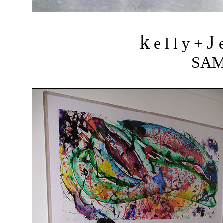
k
J
e l l y +
e
SAM