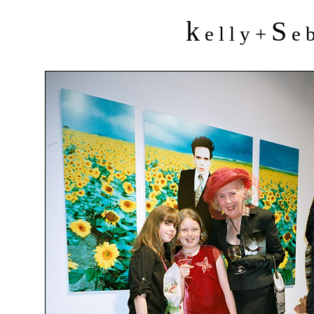
k
S
e l l y +
e b