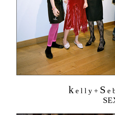
k
S
e l l y +
e b
SE