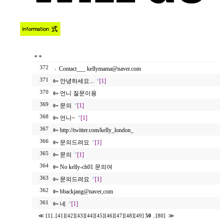
*
*
372
Contact___ kellymama@naver.com
371
안녕하세요...
°
[1]
370
언니 질문이용
369
문의
°
[1]
368
언니~
°
[1]
367
http://twitter.com/kelly_london_
366
문의드려요
°
[1]
365
문의
°
[1]
364
No kelly-ch01 문의여
363
문의드려요
°
[1]
362
bbackjang@naver,com
361
네
°
[1]
≪
[1]
..
[41]
[42]
[43]
[44]
[45]
[46]
[47]
[48]
[49]
50
..
[80]
≫