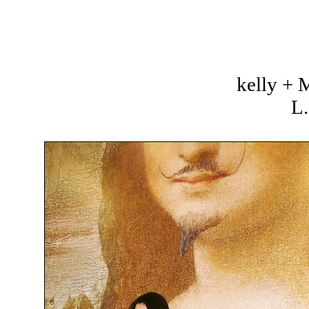
kelly +
L