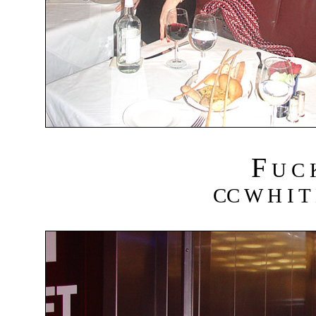
F
U C
CC W H I T 