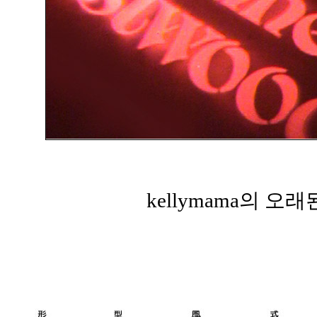
kellymama의 오래