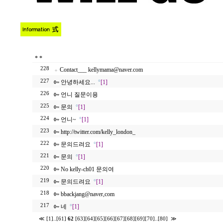
*
*
228
Contact___ kellymama@naver.com
227
안녕하세요...
°
[1]
226
언니 질문이용
225
문의
°
[1]
224
언니~
°
[1]
223
http://twitter.com/kelly_london_
222
문의드려요
°
[1]
221
문의
°
[1]
220
No kelly-ch01 문의여
219
문의드려요
°
[1]
218
bbackjang@naver,com
217
네
°
[1]
≪
[1]
..
[61]
62
[63]
[64]
[65]
[66]
[67]
[68]
[69]
[70]
..
[80]
≫