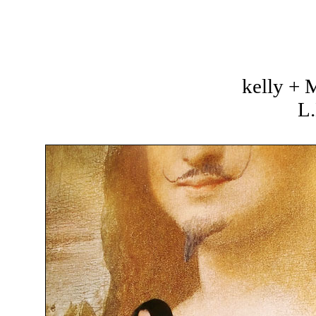
kelly +
L