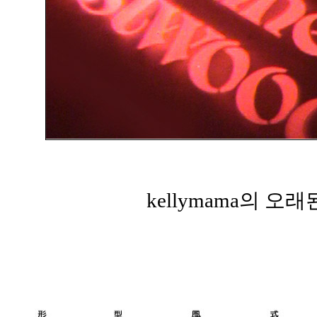
kellymama의 오래