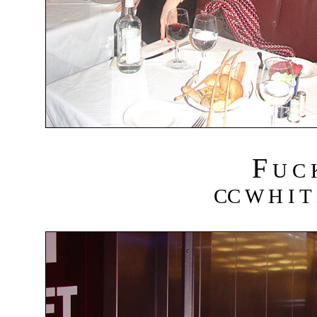
F
U C
CC W H I T 