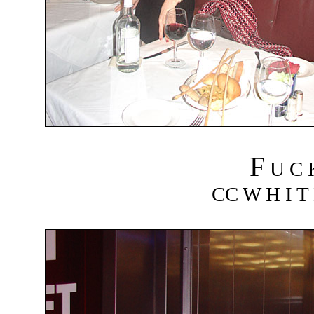
F
U C
CC W H I T 