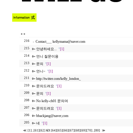
*
*
216
Contact___ kellymama@naver.com
215
안녕하세요...
°
[1]
214
언니 질문이용
213
문의
°
[1]
212
언니~
°
[1]
211
http://twitter.com/kelly_london_
210
문의드려요
°
[1]
209
문의
°
[1]
208
No kelly-ch01 문의여
207
문의드려요
°
[1]
206
bbackjang@naver,com
205
네
°
[1]
≪
[1]
..
[61]
[62]
63
[64]
[65]
[66]
[67]
[68]
[69]
[70]
..
[80]
≫