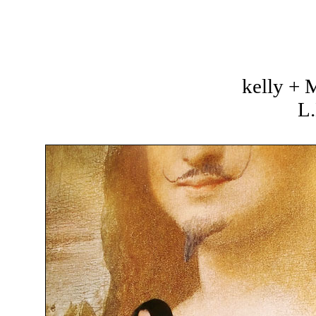
kelly +
L