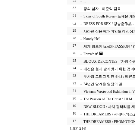
33
...
32
왕의 남자 - 이준익 감독
31
Skins of South Korea - 노재운 
DRESS FOR SEX / 강승훈作品 - 
29
사라진 신윤복과 미인도의 상상과
28
bloody Hell!
27
세계 최초의 brief와 PASSION / 
26
I breath it!
25
BIJOUX DE CONTES - '가장 
24
패션은 원래 발가벗기 위한 것이다 
23
두사람 그리고 멋진 하나 / 베른
22
34년간 달려온 열정의 길
21
Vivienne Westwood Exhibition in V
20
The Passion of The Christ / FILM
19
NEW BLOOD / 사치 갤러리를
18
THE DREAMERS / 시네마,섹스
17
THE DREAMERS / PROMOTION
[1]
[2]
3
[4]