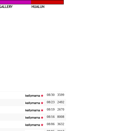
08/30
3599
08/23
2492
08/19
2670
08/16
8008
08/06
3632