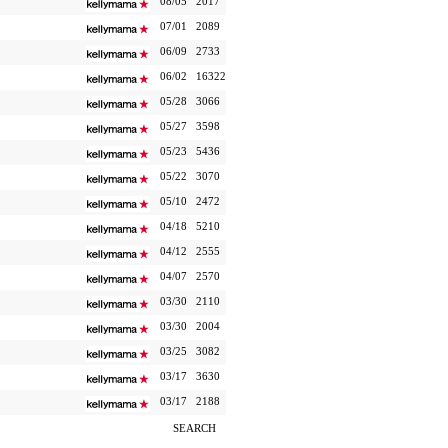
08/05
2017
07/01
2089
06/09
2733
06/02
16322
05/28
3066
05/27
3598
05/23
5436
05/22
3070
05/10
2472
04/18
5210
04/12
2555
04/07
2570
03/30
2110
03/30
2004
03/25
3082
03/17
3630
03/17
2188
SEARCH