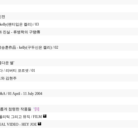
개인전
kelly(팬티입은 켈리) / 03
 진실 - 류병학의 구땡傳
강승훈作品 - kelly(구두신은 켈리) / 02
아름다운 별'
/ 리버티 코르셋 / 01
트와 김현주
&A / 01 April - 11 July 2004
 새롭게 점령한 작품들
°
[1]
,폴리틱 그리고 뮤직 / FILM
AL VIDEO - HEY JOE