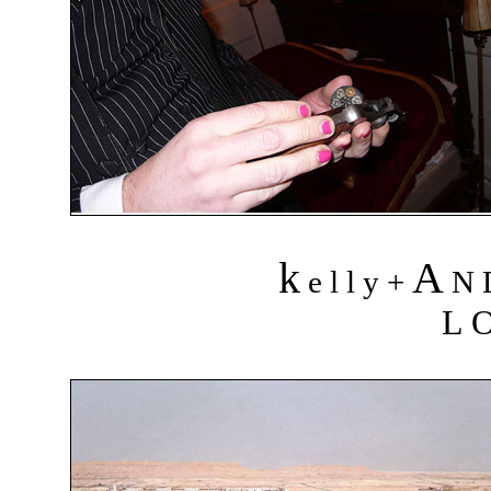
k
A
e l l y +
N 
L 