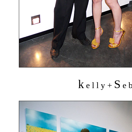
k
S
e l l y +
e b