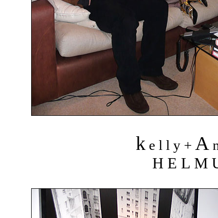
k
A
e l l y +
n
H E L M 