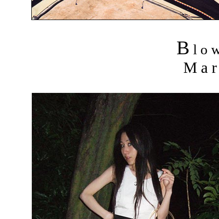
B
l o 
M a r 